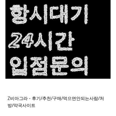
Z
비아그라 - 후기/추천/구매/먹으면안되는사람/처
방/약국사이트